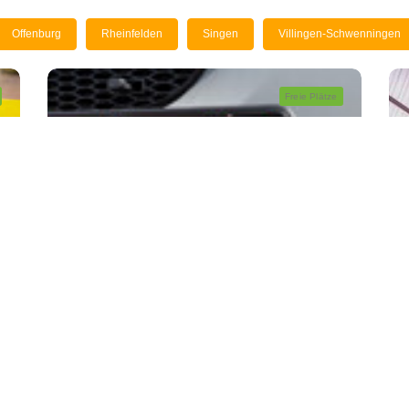
Offenburg
Rheinfelden
Singen
Villingen-Schwenningen
Freie Plätze
Seminare
ADR
Auffrischungsschulung
ADR
Von Fr. 07.08. - Sa.
17:30 -
08.08.2026
15:30
Mannheim
2 Tage