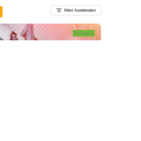
Filter Ausblenden
Freie Plätze
Seminare
Ausbildung zum
Gabelstaplerfahrer
Arbeitssicherheit
Von Fr. 07.08. - Sa.
08:00 -
08.08.2026
17:00
Freiburg
2 Tage