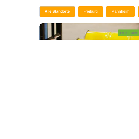
Alle Standorte
Freiburg
Mannheim
Freie Plätze
Seminare
ADR Aufbaukurs Klasse 7
ADR
Fr. 07.08.2026
08:00 - 15:45
Mannheim
1 Tag