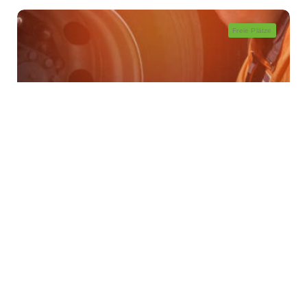
Freie Plätze
Seminare
BKrFQG - Abendkurs - Arbeits- und
Gesundheitsschutz (KB3)
BKrFQG - Module
Von Mi. 30.09. - Do. 01.10.2026
17:30 - 21:30
Singen
2 Tage